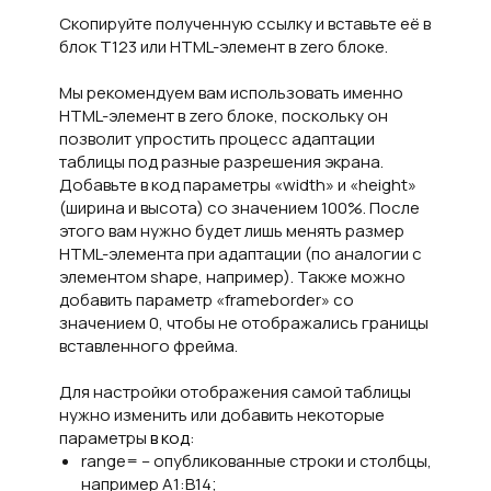
Скопируйте полученную ссылку и вставьте её в
блок T123 или HTML-элемент в zero блоке.
Мы рекомендуем вам использовать именно
HTML-элемент в zero блоке, поскольку он
позволит упростить процесс адаптации
таблицы под разные разрешения экрана.
Добавьте в код параметры «width» и «height»
(ширина и высота) со значением 100%. После
этого вам нужно будет лишь менять размер
HTML-элемента при адаптации (по аналогии с
элементом shape, например). Также можно
добавить параметр «frameborder» со
значением 0, чтобы не отображались границы
вставленного фрейма.
Для настройки отображения самой таблицы
нужно изменить или добавить некоторые
параметры
в код
:
range= – опубликованные строки и столбцы,
например A1:B14;