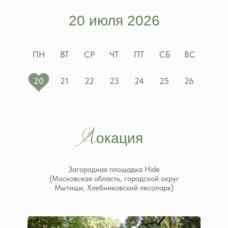
20 июля 2026
ПН
ВТ
СР
ЧТ
ПТ
СБ
ВС
20
21
22
23
24
25
26
Л
окация
Загородная площадка Hide
(Московская область, городской округ
Мытищи, Хлебниковский лесопарк)