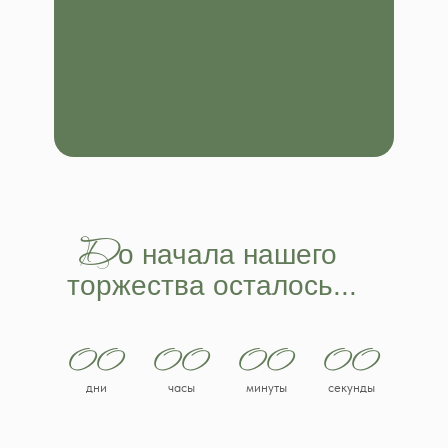
Д
о начала нашего
торжества осталось...
00
00
00
00
дни
часы
минуты
секунды