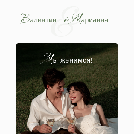
&
В
М
&
алентин
арианна
М
ы женимся!