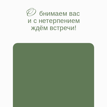
О
___
бнимаем вас
и с нетерпением
ждём встречи!