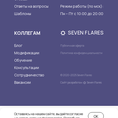
Ответы на вопросы
Режим работы (по мск):
Шаблоны
Пн – Пт с 10:00 до 20:00
SEVEN FLARES
КОЛЛЕГАМ
Блог
Публичная оферта
Модификации
Политика конфиденциальности
Обучение
Консультации
Сотрудничество
© 2020–2025 Seven Flares
Вакансии
Сайт разработан
Seven Flares
Оставаясь на нашем сайте, вы даёте согласие
Tilda
Made on
OK